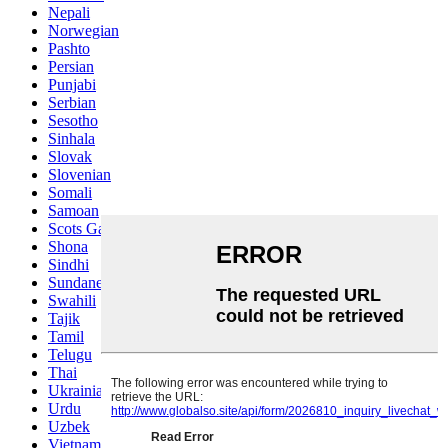
Nepali
Norwegian
Pashto
Persian
Punjabi
Serbian
Sesotho
Sinhala
Slovak
Slovenian
Somali
Samoan
Scots Gaelic
Shona
Sindhi
Sundanese
Swahili
Tajik
Tamil
Telugu
Thai
Ukrainian
Urdu
Uzbek
Vietnamese