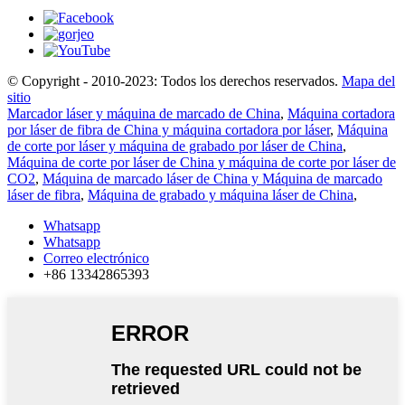
© Copyright - 2010-2023: Todos los derechos reservados.
Mapa del
sitio
Marcador láser y máquina de marcado de China
,
Máquina cortadora
por láser de fibra de China y máquina cortadora por láser
,
Máquina
de corte por láser y máquina de grabado por láser de China
,
Máquina de corte por láser de China y máquina de corte por láser de
CO2
,
Máquina de marcado láser de China y Máquina de marcado
láser de fibra
,
Máquina de grabado y máquina láser de China
,
Whatsapp
Whatsapp
Correo electrónico
+86 13342865393